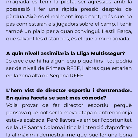
m'agrada és tenir la pilota, ser agressius amb la
possessió i fer una ràpida pressió després de
pèrdua. Això és el realment important, més que no
pas com estaran els jugadors sobre el camp. I tenir
també un pla b per a quan convingui. L'estil Barça,
que salvant les distàncies, és el que a mi m'agrada.
A quin nivell assimilaria la Lliga Multissegur?
Jo crec que hi ha algun equip que fins i tot podria
ser de nivell de Primera RFEF, i altres que estarien
en la zona alta de Segona RFEF.
L'hem vist de director esportiu i d'entrenador.
En quina faceta se sent més còmode?
Volia provar de fer director esportiu, perquè
pensava que pot ser la meva etapa d'entrenador ja
estava acabada. Però llavors va arribar l'oportunitat
de la UE Santa Coloma i tinc la intenció d'aprofitar-
la al màxim i demostrar-me que puc fer una bona