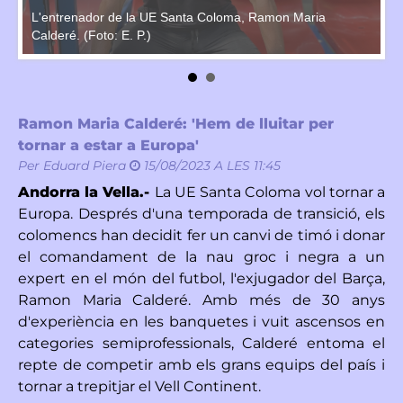
a
L'entrenador de la UE Santa Coloma, Ramon Maria
Ca
Calderé. (Foto: E. P.)
Ma
Ramon Maria Calderé: 'Hem de lluitar per
tornar a estar a Europa'
Per
Eduard Piera
15/08/2023 A LES 11:45
Andorra la Vella.-
La UE Santa Coloma vol tornar a
Europa. Després d'una temporada de transició, els
colomencs han decidit fer un canvi de timó i donar
el comandament de la nau groc i negra a un
expert en el món del futbol, l'exjugador del Barça,
Ramon Maria Calderé. Amb més de 30 anys
d'experiència en les banquetes i vuit ascensos en
categories semiprofessionals, Calderé entoma el
repte de competir amb els grans equips del país i
tornar a trepitjar el Vell Continent.