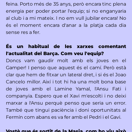
feina. Porto més de 35 anys, però encara tinc plena
energia per poder portar l'equip; si no enganyaria
al club i a mi mateix. I no em vull jubilar encara! No
és el moment encara d'anar a la platja cada dia
sense res a fer.
És un habitual de les xarxes comentant
l'actualitat del Barça. Com veu l'equip?
Doncs vam gaudir molt amb els joves en el
Gamper! I penso que aquest és el camí. Però està
clar que hem de fitxar un lateral dret, i si és el Joao
Cancelo millor. Així i tot hi ha una molt bona base
de joves amb el Lamine Yamal, l'Ansu Fati i
companyia. Espero que el Xavi m'escolti i no deixi
marxar a l'Ansu perquè penso que seria un error.
També que tingui paciència i doni oportunitats al
Fermín com abans es va fer amb el Pedri i el Gavi.
Vostè que és sortit de la Masia, com ho viu això