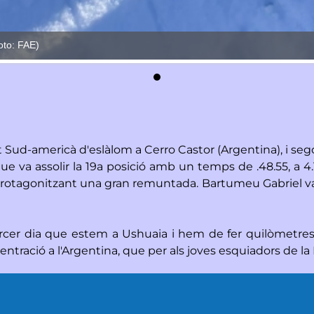
oto: FAE)
ud-americà d'eslàlom a Cerro Castor (Argentina), i sego
, que va assolir la 19a posició amb un temps de .48.55, a 
c, protagonitzant una gran remuntada. Bartumeu Gabriel v
 tercer dia que estem a Ushuaia i hem de fer quilòmetr
ració a l'Argentina, que per als joves esquiadors de la FA