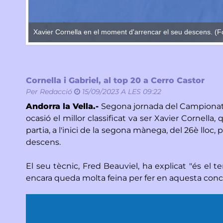
Xavier Cornella en el moment d'arrencar el seu descens. (F
Cornella i Gabriel, al top 20 a Cerro Castor
Per
Redacció
15/09/2023 A LES 09:22
Andorra la Vella.-
Segona jornada del Campionat S
ocasió el millor classificat va ser Xavier Cornella
partia, a l'inici de la segona mànega, del 26è llo
descens.
El seu tècnic, Fred Beauviel, ha explicat "és el
encara queda molta feina per fer en aquesta concent