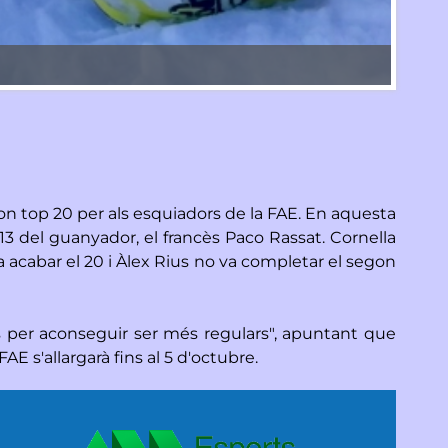
Xavier 
n top 20 per als esquiadors de la FAE. En aquesta
4.13 del guanyador, el francès Paco Rassat. Cornella
a acabar el 20 i Àlex Rius no va completar el segon
es per aconseguir ser més regulars", apuntant que
E s'allargarà fins al 5 d'octubre.