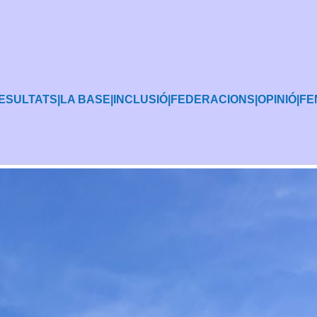
ESULTATS
|
LA BASE
|
INCLUSIÓ
|
FEDERACIONS
|
OPINIÓ
|
FE