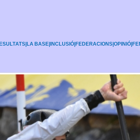
ESULTATS
|
LA BASE
|
INCLUSIÓ
|
FEDERACIONS
|
OPINIÓ
|
FE