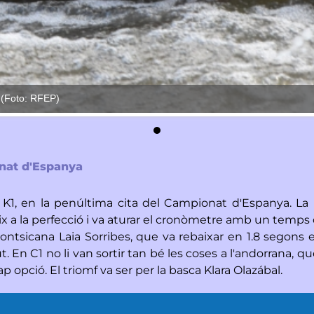
. (Foto: RFEP)
onat d'Espanya
n K1, en la penúltima cita del Campionat d'Espanya. La 
neix a la perfecció i va aturar el cronòmetre amb un temp
a pontsicana Laia Sorribes, que va rebaixar en 1.8 segons
En C1 no li van sortir tan bé les coses a l'andorrana, qu
 opció. El triomf va ser per la basca Klara Olazábal.