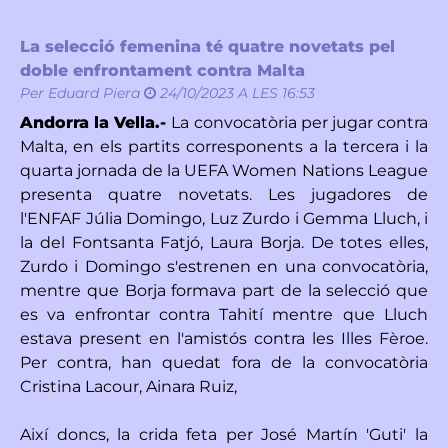
La selecció femenina té quatre novetats pel
doble enfrontament contra Malta
Per
Eduard Piera
24/10/2023 A LES 16:53
Andorra la Vella.-
La convocatòria per jugar contra
Malta, en els partits corresponents a la tercera i la
quarta jornada de la UEFA Women Nations League
presenta quatre novetats. Les jugadores de
l'ENFAF Júlia Domingo, Luz Zurdo i Gemma Lluch, i
la del Fontsanta Fatjó, Laura Borja. De totes elles,
Zurdo i Domingo s'estrenen en una convocatòria,
mentre que Borja formava part de la selecció que
es va enfrontar contra Tahití mentre que Lluch
estava present en l'amistós contra les Illes Fèroe.
Per contra, han quedat fora de la convocatòria
Cristina Lacour, Ainara Ruiz,
Així doncs, la crida feta per José Martín 'Guti' la