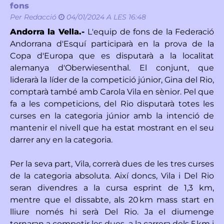
fons
Per
Redacció
04/01/2024 A LES 16:48
Andorra la Vella.-
L'equip de fons de la Federació
Andorrana d'Esquí participarà en la prova de la
Copa d'Europa que es disputarà a la localitat
alemanya d'Oberwiesenthal. El conjunt, que
liderarà la líder de la competició júnior, Gina del Rio,
comptarà també amb Carola Vila en sènior. Pel que
fa a les competicions, del Rio disputarà totes les
curses en la categoria júnior amb la intenció de
mantenir el nivell que ha estat mostrant en el seu
darrer any en la categoria.
Per la seva part, Vila, correrà dues de les tres curses
de la categoria absoluta. Així doncs, Vila i Del Rio
seran divendres a la cursa esprint de 1,3 km,
mentre que el dissabte, als 20 km mass start en
lliure només hi serà Del Rio. Ja el diumenge
tornaran a competir les dues, a la carrera dels 5 km i