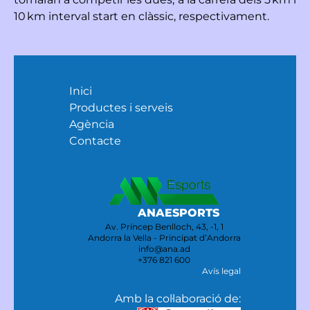
10 km interval start en clàssic, respectivament.
Inici
Productes i serveis
Agència
Contacte
ANAESPORTS
Av. Príncep Benlloch, 43, -1, 1
Andorra la Vella - Principat d’Andorra
info@ana.ad
+376 821 600
Avís legal
Amb la col·laboració de: