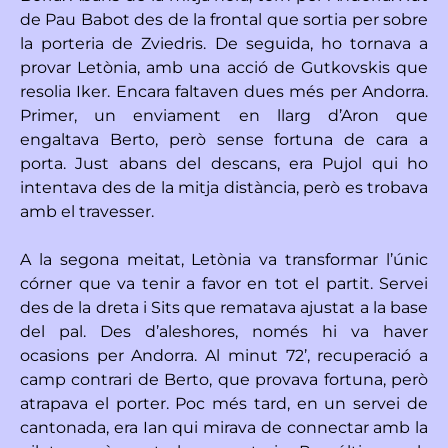
de Pau Babot des de la frontal que sortia per sobre
la porteria de Zviedris. De seguida, ho tornava a
provar Letònia, amb una acció de Gutkovskis que
resolia Iker. Encara faltaven dues més per Andorra.
Primer, un enviament en llarg d’Aron que
engaltava Berto, però sense fortuna de cara a
porta. Just abans del descans, era Pujol qui ho
intentava des de la mitja distància, però es trobava
amb el travesser.
A la segona meitat, Letònia va transformar l’únic
córner que va tenir a favor en tot el partit. Servei
des de la dreta i Sits que rematava ajustat a la base
del pal. Des d’aleshores, només hi va haver
ocasions per Andorra. Al minut 72’, recuperació a
camp contrari de Berto, que provava fortuna, però
atrapava el porter. Poc més tard, en un servei de
cantonada, era Ian qui mirava de connectar amb la