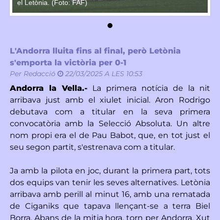
el Letònia. (Foto: FAF)
el
L'Andorra lluita fins al final, però Letònia
s'emporta la victòria per 0-1
Per
Redacció
22/03/2025 A LES 10:53
Andorra la Vella.-
La primera notícia de la nit
arribava just amb el xiulet inicial. Aron Rodrigo
debutava com a titular en la seva primera
convocatòria amb la Selecció Absoluta. Un altre
nom propi era el de Pau Babot, que, en tot just el
seu segon partit, s'estrenava com a titular.
Ja amb la pilota en joc, durant la primera part, tots
dos equips van tenir les seves alternatives. Letònia
arribava amb perill al minut 16, amb una rematada
de Ciganiks que tapava llençant-se a terra Biel
Borra. Abans de la mitja hora, torn per Andorra. Xut