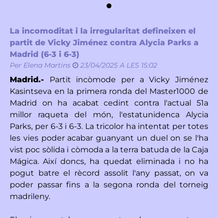
La incomoditat i la irregularitat defineixen el
partit de Vicky Jiménez contra Alycia Parks a
Madrid (6-3 i 6-3)
Per
Elena Martins
23/04/2025 A LES 15:02
Madrid.-
Partit incòmode per a Vicky Jiménez
Kasintseva en la primera ronda del Master1000 de
Madrid on ha acabat cedint contra l'actual 51a
millor raqueta del món, l'estatunidenca Alycia
Parks, per 6-3 i 6-3. La tricolor ha intentat per totes
les vies poder acabar guanyant un duel on se l'ha
vist poc sòlida i còmoda a la terra batuda de la Caja
Mágica. Així doncs, ha quedat eliminada i no ha
pogut batre el rècord assolit l'any passat, on va
poder passar fins a la segona ronda del torneig
madrileny.