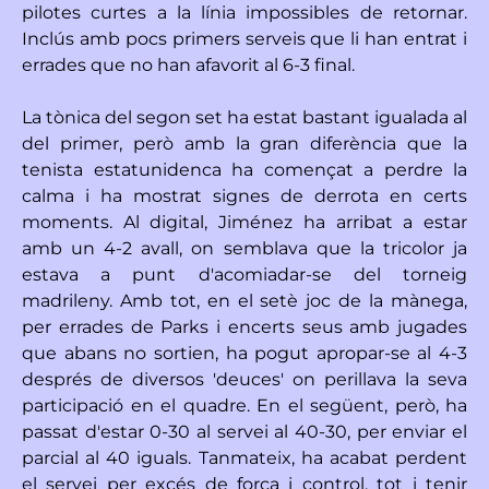
pilotes curtes a la línia impossibles de retornar.
Inclús amb pocs primers serveis que li han entrat i
errades que no han afavorit al 6-3 final.
La tònica del segon set ha estat bastant igualada al
del primer, però amb la gran diferència que la
tenista estatunidenca ha començat a perdre la
calma i ha mostrat signes de derrota en certs
moments. Al digital, Jiménez ha arribat a estar
amb un 4-2 avall, on semblava que la tricolor ja
estava a punt d'acomiadar-se del torneig
madrileny. Amb tot, en el setè joc de la mànega,
per errades de Parks i encerts seus amb jugades
que abans no sortien, ha pogut apropar-se al 4-3
després de diversos 'deuces' on perillava la seva
participació en el quadre. En el següent, però, ha
passat d'estar 0-30 al servei al 40-30, per enviar el
parcial al 40 iguals. Tanmateix, ha acabat perdent
el servei per excés de força i control, tot i tenir