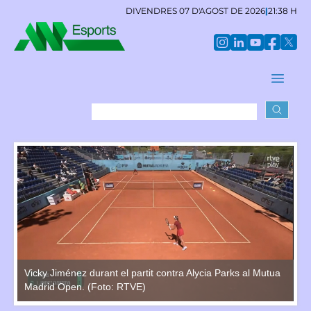
DIVENDRES 07 D'AGOST DE 2026
|
21:38 H
a
Vicky Jiménez durant el partit contra Alycia Parks al Mutua
Vi
Madrid Open. (Foto: RTVE)
Ma