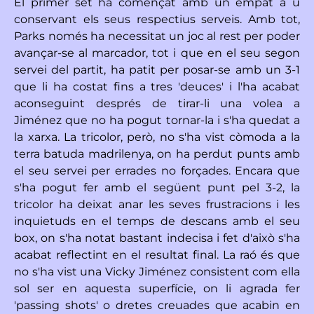
El primer set ha començat amb un empat a u
conservant els seus respectius serveis. Amb tot,
Parks només ha necessitat un joc al rest per poder
avançar-se al marcador, tot i que en el seu segon
servei del partit, ha patit per posar-se amb un 3-1
que li ha costat fins a tres 'deuces' i l'ha acabat
aconseguint després de tirar-li una volea a
Jiménez que no ha pogut tornar-la i s'ha quedat a
la xarxa. La tricolor, però, no s'ha vist còmoda a la
terra batuda madrilenya, on ha perdut punts amb
el seu servei per errades no forçades. Encara que
s'ha pogut fer amb el següent punt pel 3-2, la
tricolor ha deixat anar les seves frustracions i les
inquietuds en el temps de descans amb el seu
box, on s'ha notat bastant indecisa i fet d'això s'ha
acabat reflectint en el resultat final. La raó és que
no s'ha vist una Vicky Jiménez consistent com ella
sol ser en aquesta superfície, on li agrada fer
'passing shots' o dretes creuades que acabin en