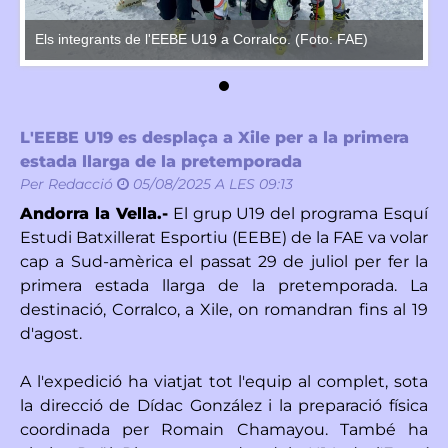
Els integrants de l'EEBE U19 a Corralco. (Foto: FAE)
El
L'EEBE U19 es desplaça a Xile per a la primera
estada llarga de la pretemporada
Per
Redacció
05/08/2025 A LES 09:13
Andorra la Vella.-
El grup U19 del programa Esquí
Estudi Batxillerat Esportiu (EEBE) de la FAE va volar
cap a Sud-amèrica el passat 29 de juliol per fer la
primera estada llarga de la pretemporada. La
destinació, Corralco, a Xile, on romandran fins al 19
d'agost.
A l'expedició ha viatjat tot l'equip al complet, sota
la direcció de Dídac González i la preparació física
coordinada per Romain Chamayou. També ha