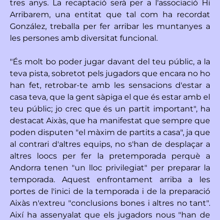
tres anys. La recaptació serà per a l'associació Hi
Arribarem, una entitat que tal com ha recordat
González, treballa per fer arribar les muntanyes a
les persones amb diversitat funcional.
"És molt bo poder jugar davant del teu públic, a la
teva pista, sobretot pels jugadors que encara no ho
han fet, retrobar-te amb les sensacions d'estar a
casa teva, que la gent sàpiga el que és estar amb el
teu públic; jo crec que és un partit important", ha
destacat Aixàs, que ha manifestat que sempre que
poden disputen "el màxim de partits a casa", ja que
al contrari d'altres equips, no s'han de desplaçar a
altres loocs per fer la pretemporada perquè a
Andorra tenen "un lloc privilegiat" per preparar la
temporada. Aquest enfrontament arriba a les
portes de l'inici de la temporada i de la preparació
Aixàs n'extreu "conclusions bones i altres no tant".
Així ha assenyalat que els jugadors nous "han de