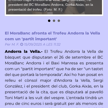
pr
president del BC MoraBanc Andorra, Gorka Aixàs, en la
presentació del trofeu. (Foto: M. F.)
El MoraBanc afronta el Trofeu Andorra la Vella
com un 'partit important'
Per
M. F.
15/09/2025 A LES 11:32
Andorra la Vella.-
El Trofeu Andorra la Vella de
bàsquet que disputaran el 26 de setembre el BC
MoraBanc Andorra i el Baxi Manresa es presenta
com un "partit important" que ha de ser "un tastet
del que portarà la temporada". Així ho han posat en
relleu el cònsol major d'Andorra la Vella, Sergi
González, i el president del club, Gorka Aixàs, en la
presentació de la cita, que es disputarà al pavelló
Toni Martí a les vuit del vespre. L'entrada tindrà un
preu de cinc euros i serà gratuït per als menors de