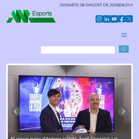
DISSABTE 08 D'AGOST DE 2026
|
06:21 H
El
.
pr
El cònsol major d'Andorra la Vella, Sergi González, i el