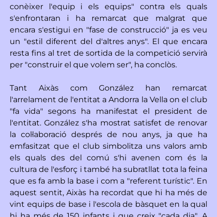
conèixer l'equip i els equips" contra els quals
s'enfrontaran i ha remarcat que malgrat que
encara s'estigui en "fase de construcció" ja es veu
un "estil diferent del d'altres anys". El que encara
resta fins al tret de sortida de la competició servirà
per "construir el que volem ser", ha conclòs.
Tant Aixàs com González han remarcat
l'arrelament de l'entitat a Andorra la Vella on el club
"fa vida" segons ha manifestat el president de
l'entitat. González s'ha mostrat satisfet de renovar
la col·laboració després de nou anys, ja que ha
emfasitzat que el club simbolitza uns valors amb
els quals des del comú s'hi avenen com és la
cultura de l'esforç i també ha subratllat tota la feina
que es fa amb la base i com a "referent turístic". En
aquest sentit, Aixàs ha recordat que hi ha més de
vint equips de base i l'escola de bàsquet en la qual
hi ha més de 150 infants i que creix "cada dia". A