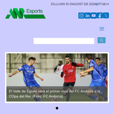
DILLUNS 10 D'AGOST DE 2026
|
07:26 H
El Valle de Egüés serà el primer rival del FC Andorra a la
El
COpa del Rei. (Foto: FC Andorra)
CO