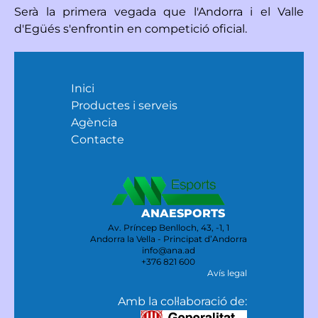
Serà la primera vegada que l'Andorra i el Valle
d'Egüés s'enfrontin en competició oficial.
Inici
Productes i serveis
Agència
Contacte
ANAESPORTS
Av. Príncep Benlloch, 43, -1, 1
Andorra la Vella - Principat d’Andorra
info@ana.ad
+376 821 600
Avís legal
Amb la col·laboració de: