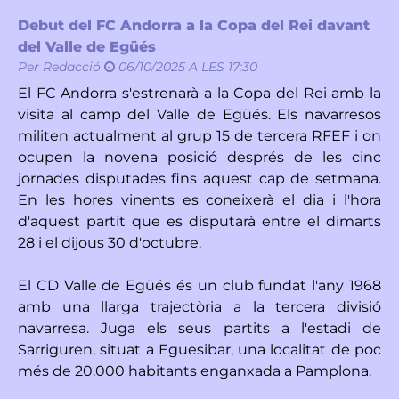
Debut del FC Andorra a la Copa del Rei davant
del Valle de Egüés
Per
Redacció
06/10/2025 A LES 17:30
El FC Andorra s'estrenarà a la Copa del Rei amb la
visita al camp del Valle de Egüés. Els navarresos
militen actualment al grup 15 de tercera RFEF i on
ocupen la novena posició després de les cinc
jornades disputades fins aquest cap de setmana.
En les hores vinents es coneixerà el dia i l'hora
d'aquest partit que es disputarà entre el dimarts
28 i el dijous 30 d'octubre.
El CD Valle de Egüés és un club fundat l'any 1968
amb una llarga trajectòria a la tercera divisió
navarresa. Juga els seus partits a l'estadi de
Sarriguren, situat a Eguesibar, una localitat de poc
més de 20.000 habitants enganxada a Pamplona.