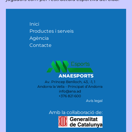
Inici
Productes i serveis
Agència
Contacte
ANAESPORTS
Av. Príncep Benlloch, 43, -1, 1
Andorra la Vella - Principat d’Andorra
info@ana.ad
+376 821 600
Avís legal
Amb la col·laboració de: