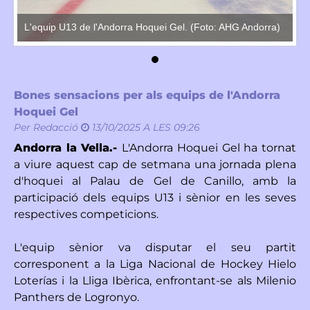
a)
L'equip U13 de l'Andorra Hoquei Gel. (Foto: AHG Andorra)
L'
Bones sensacions per als equips de l'Andorra
Hoquei Gel
Per
Redacció
13/10/2025 A LES 09:26
Andorra la Vella.-
L'Andorra Hoquei Gel ha tornat
a viure aquest cap de setmana una jornada plena
d'hoquei al Palau de Gel de Canillo, amb la
participació dels equips U13 i sènior en les seves
respectives competicions.
L'equip sènior va disputar el seu partit
corresponent a la Liga Nacional de Hockey Hielo
Loterías i la Lliga Ibèrica, enfrontant-se als Milenio
Panthers de Logronyo.