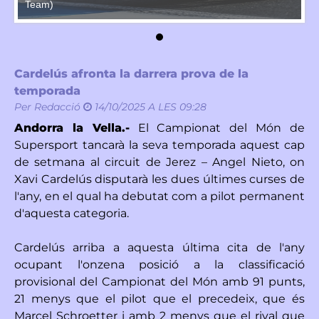
Team)
T
Cardelús afronta la darrera prova de la
temporada
Per
Redacció
14/10/2025 A LES 09:28
Andorra la Vella.-
El Campionat del Món de
Supersport tancarà la seva temporada aquest cap
de setmana al circuit de Jerez – Angel Nieto, on
Xavi Cardelús disputarà les dues últimes curses de
l'any, en el qual ha debutat com a pilot permanent
d'aquesta categoria.
Cardelús arriba a aquesta última cita de l'any
ocupant l'onzena posició a la classificació
provisional del Campionat del Món amb 91 punts,
21 menys que el pilot que el precedeix, que és
Marcel Schroetter i amb 2 menys que el rival que