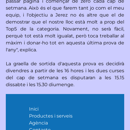
passar pàgina i començar de zero cada cap de
setmana. Això és el que farem tant jo com el meu
equip, i l'objectiu a Jerez no és altre que el de
demostrar que el nostre lloc està molt a prop del
Top5 de la categoria. Novament, no serà fàcil,
perquè tot està molt igualat, però toca treballar al
màxim i donar-ho tot en aquesta última prova de
l'any", explica.
La graella de sortida d'aquesta prova es decidirà
divendres a partir de les 16 hores i les dues curses
del cap de setmana es disputaran a les 15.15
dissabte i les 15.30 diumenge.
Inici
Productes i serveis
Agència
Contacte