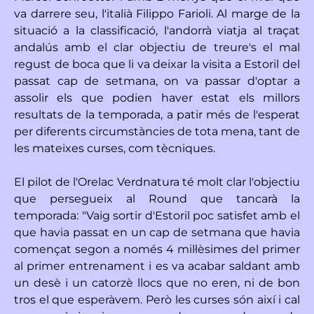
va darrere seu, l'italià Filippo Farioli. Al marge de la
situació a la classificació, l'andorrà viatja al traçat
andalús amb el clar objectiu de treure's el mal
regust de boca que li va deixar la visita a Estoril del
passat cap de setmana, on va passar d'optar a
assolir els que podien haver estat els millors
resultats de la temporada, a patir més de l'esperat
per diferents circumstàncies de tota mena, tant de
les mateixes curses, com tècniques.
El pilot de l'Orelac Verdnatura té molt clar l'objectiu
que persegueix al Round que tancarà la
temporada: "Vaig sortir d'Estoril poc satisfet amb el
que havia passat en un cap de setmana que havia
començat segon a només 4 mil·lèsimes del primer
al primer entrenament i es va acabar saldant amb
un desè i un catorzè llocs que no eren, ni de bon
tros el que esperàvem. Però les curses són així i cal