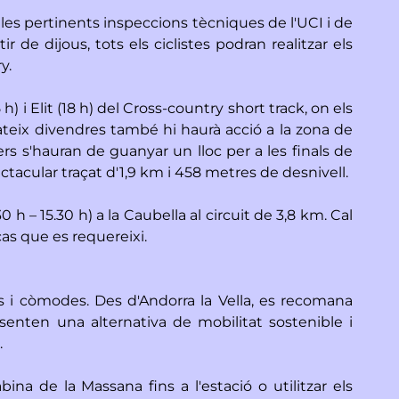
n les pertinents inspeccions tècniques de l'UCI i de
ir de dijous, tots els ciclistes podran realitzar els
ry.
h) i Elit (18 h) del Cross-country short track, on els
 mateix divendres també hi haurà acció a la zona de
ders s'hauran de guanyar un lloc per a les finals de
pectacular traçat d'1,9 km i 458 metres de desnivell.
 h – 15.30 h) a la Caubella al circuit de 3,8 km. Cal
as que es requereixi.
ts i còmodes. Des d'Andorra la Vella, es recomana
esenten una alternativa de mobilitat sostenible i
.
ina de la Massana fins a l'estació o utilitzar els