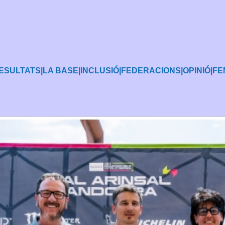
ESULTATS
|
LA BASE
|
INCLUSIÓ
|
FEDERACIONS
|
OPINIÓ
|
FE