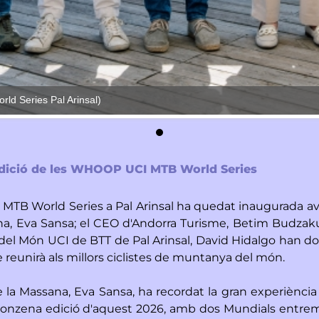
ld Series Pal Arinsal)
a edició de les WHOOP UCI MTB World Series
TB World Series a Pal Arinsal ha quedat inaugurada avu
sana, Eva Sansa; el CEO d'Andorra Turisme, Betim Budza
pa del Món UCI de BTT de Pal Arinsal, David Hidalgo han do
ge reunirà als millors ciclistes de muntanya del món.
de la Massana, Eva Sansa, ha recordat la gran experiència 
a l'onzena edició d'aquest 2026, amb dos Mundials entrem