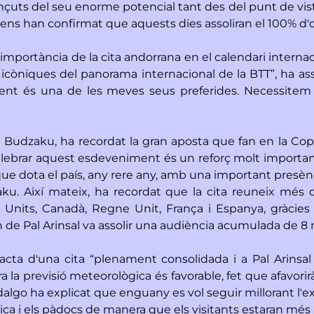
çuts del seu enorme potencial tant des del punt de vista
a ens han confirmat que aquests dies assoliran el 100% d'
mportància de la cita andorrana en el calendari internacio
s icòniques del panorama internacional de la BTT”, ha a
ent és una de les meves seus preferides. Necessitem 
m Budzaku, ha recordat la gran aposta que fan en la Cop
elebrar aquest esdeveniment és un reforç molt important p
dota el país, any rere any, amb una important presènci
ku. Així mateix, ha recordat que la cita reuneix més
ts Units, Canadà, Regne Unit, França i Espanya, gràcie
ón de Pal Arinsal va assolir una audiència acumulada de 8
acta d'una cita “plenament consolidada i a Pal Arins
ra la previsió meteorològica és favorable, fet que afavor
lgo ha explicat que enguany es vol seguir millorant l'exp
ica i els pàdocs de manera que els visitants estaran més