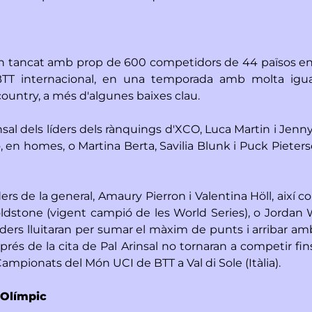
'han tancat amb prop de 600 competidors de 44 països ent
 BTT internacional, en una temporada amb molta igual
ountry, a més d'algunes baixes clau.
sal dels líders dels rànquings d'XCO, Luca Martin i Jenny
llo, en homes, o Martina Berta, Savilia Blunk i Puck Piet
ders de la general, Amaury Pierron i Valentina Höll, aix
oldstone (vigent campió de les World Series), o Jordan Wi
 riders lluitaran per sumar el màxim de punts i arribar a
 de la cita de Pal Arinsal no tornaran a competir fins 
mpionats del Món UCI de BTT a Val di Sole (Itàlia).
y Olímpic