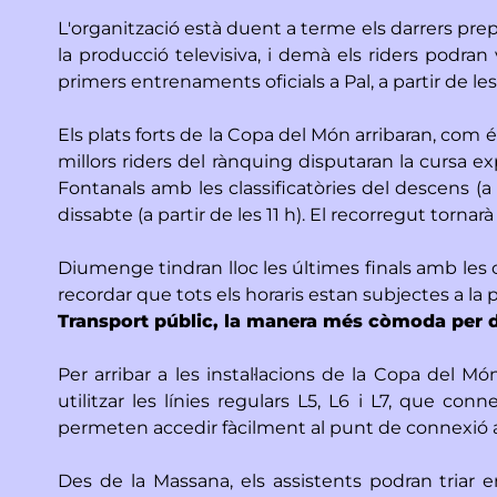
L'organització està duent a terme els darrers prepa
la producció televisiva, i demà els riders podran ve
primers entrenaments oficials a Pal, a partir de le
Els plats forts de la Copa del Món arribaran, com és 
millors riders del rànquing disputaran la cursa ex
Fontanals amb les classificatòries del descens (a p
dissabte (a partir de les 11 h). El recorregut torna
Diumenge tindran lloc les últimes finals amb les cur
recordar que tots els horaris estan subjectes a la
Transport públic, la manera més còmoda per 
Per arribar a les instal·lacions de la Copa del 
utilitzar les línies regulars L5, L6 i L7, que c
permeten accedir fàcilment al punt de connexió am
Des de la Massana, els assistents podran triar en