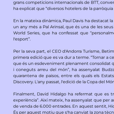
grans competicions internacionals de BTT, conven
ha explicat que “diversos hotelers de la parròqui
En la mateixa dinàmica, Paul Davis ha destacat la i
un any més a Pal Arinsal, que és una de les seu
World Series, que ha confessat que “personalm
l'esport”.
Per la seva part, el CEO d'Andorra Turisme, Beti
primera edició que es va dur a terme. “Tornar a c
que és un esdeveniment plenament consolidat que 
i coneguts arreu del món”, ha assenyalat Budza
quarantena de països, entre els quals els Esta
Discovery. L'any passat, l'edició de la Copa del M
Finalment, David Hidalgo ha refermat que es tr
experiència”. Així mateix, ha assenyalat que per a
de venda de 6.000 entrades. En aquest sentit, Hida
És per aquest motiu que s'ha canviat la zona tècn