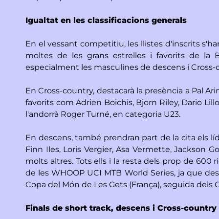
Igualtat en les classificacions generals
En el vessant competitiu, les llistes d'inscrits s
moltes de les grans estrelles i favorits de la
especialment les masculines de descens i Cross-c
En Cross-country, destacarà la presència a Pal Arin
favorits com Adrien Boichis, Bjorn Riley, Dario Li
l'andorrà Roger Turné, en categoria U23.
En descens, també prendran part de la cita els lí
Finn Iles, Loris Vergier, Asa Vermette, Jackson G
molts altres. Tots ells i la resta dels prop de 600
de les WHOOP UCI MTB World Series, ja que després
Copa del Món de Les Gets (França), seguida dels Ca
Finals de short track, descens i Cross-countr