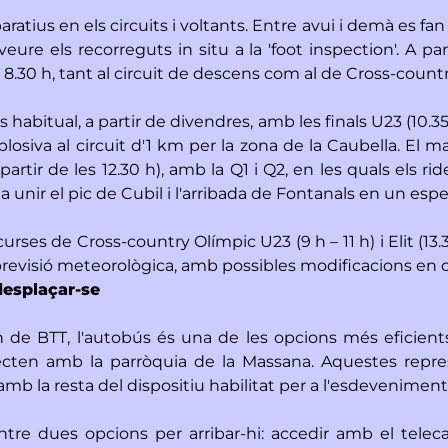
ratius en els circuits i voltants. Entre avui i demà es fa
ure els recorreguts in situ a la 'foot inspection'. A part
s 8.30 h, tant al circuit de descens com al de Cross-count
habitual, a partir de divendres, amb les finals U23 (10.35 
plosiva al circuit d'1 km per la zona de la Caubella. El
artir de les 12.30 h), amb la Q1 i Q2, en les quals els ri
rà a unir el pic de Cubil i l'arribada de Fontanals en un es
ses de Cross-country Olímpic U23 (9 h – 11 h) i Elit (13.30
 previsió meteorològica, amb possibles modificacions en c
desplaçar-se
Món de BTT, l'autobús és una de les opcions més eficien
onnecten amb la parròquia de la Massana. Aquestes repr
b la resta del dispositiu habilitat per a l'esdeveniment
tre dues opcions per arribar-hi: accedir amb el telecab