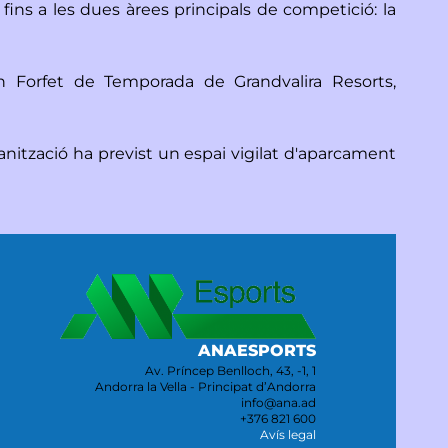
fins a les dues àrees principals de competició: la
un Forfet de Temporada de Grandvalira Resorts,
ganització ha previst un espai vigilat d'aparcament
ANAESPORTS
Av. Príncep Benlloch, 43, -1, 1
Andorra la Vella - Principat d’Andorra
info@ana.ad
+376 821 600
Avís legal