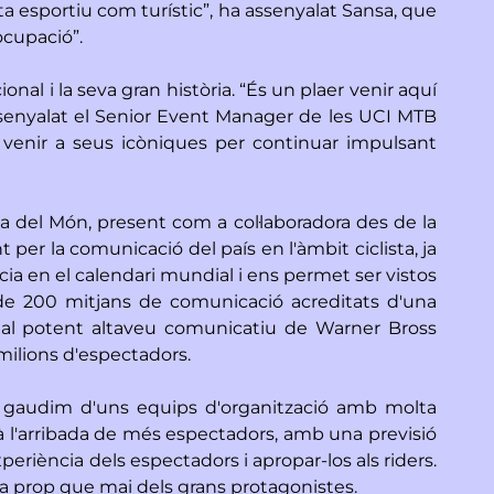
 esportiu com turístic”, ha assenyalat Sansa, que
ocupació”.
nal i la seva gran història. “És un plaer venir aquí
ssenyalat el Senior Event Manager de les UCI MTB
venir a seus icòniques per continuar impulsant
a del Món, present com a col·laboradora des de la
er la comunicació del país en l'àmbit ciclista, ja
a en el calendari mundial i ens permet ser vistos
 de 200 mitjans de comunicació acreditats d'una
s al potent altaveu comunicatiu de Warner Bross
 milions d'espectadors.
al gaudim d'uns equips d'organització amb molta
irà l'arribada de més espectadors, amb una previsió
eriència dels espectadors i apropar-los als riders.
 a prop que mai dels grans protagonistes.