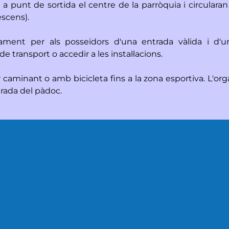
a punt de sortida el centre de la parròquia i circularan 
escens).
ament per als posseïdors d'una entrada vàlida i d'
e transport o accedir a les instal·lacions.
r caminant o amb bicicleta fins a la zona esportiva. L'or
ntrada del pàdoc.