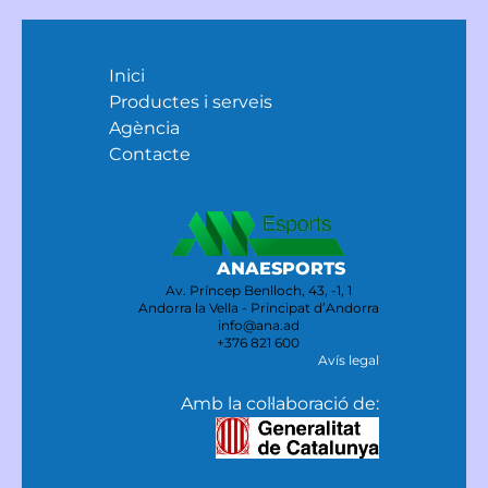
Inici
Productes i serveis
Agència
Contacte
ANAESPORTS
Av. Príncep Benlloch, 43, -1, 1
Andorra la Vella - Principat d’Andorra
info@ana.ad
+376 821 600
Avís legal
Amb la col·laboració de: