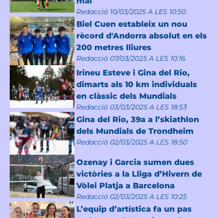
mai
Redacció
10/03/2025 A LES 10:50
Biel Cuen estableix un nou
rècord d'Andorra absolut en els
200 metres lliures
Redacció
07/03/2025 A LES 10:16
Irineu Esteve i Gina del Rio,
dimarts als 10 km individuals
en clàssic dels Mundials
Redacció
03/03/2025 A LES 18:53
Gina del Rio, 39a a l’skiathlon
dels Mundials de Trondheim
Redacció
02/03/2025 A LES 18:50
Ozenay i Garcia sumen dues
victòries a la Lliga d’Hivern de
Vòlei Platja a Barcelona
Redacció
02/03/2025 A LES 10:25
L’equip d’artística fa un pas