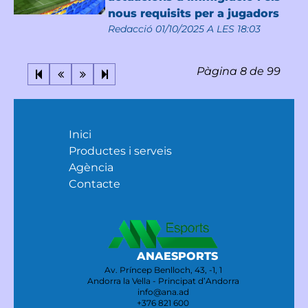
nous requisits per a jugadors
Redacció
01/10/2025 A LES 18:03
Pàgina 8 de 99
Inici
Productes i serveis
Agència
Contacte
ANAESPORTS
Av. Príncep Benlloch, 43, -1, 1
Andorra la Vella - Principat d’Andorra
info@ana.ad
+376 821 600