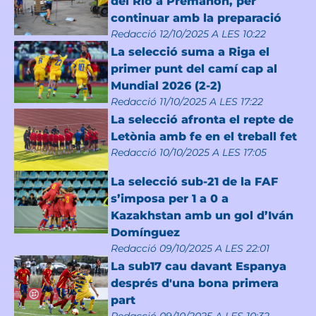
del Rio a Premanon, per
continuar amb la preparació
Redacció
12/10/2025 A LES 10:22
La selecció suma a Riga el
primer punt del camí cap al
Mundial 2026 (2-2)
Redacció
11/10/2025 A LES 17:22
La selecció afronta el repte de
Letònia amb fe en el treball fet
Redacció
10/10/2025 A LES 17:05
La selecció sub-21 de la FAF
s’imposa per 1 a 0 a
Kazakhstan amb un gol d’Iván
Domínguez
Redacció
09/10/2025 A LES 22:01
La sub17 cau davant Espanya
després d'una bona primera
part