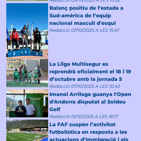
Redacció
09/10/2025 A LES 10:32
Balanç positiu de l’estada a
Sud-amèrica de l’equip
nacional masculí d'esquí
Redacció
07/10/2025 A LES 15:47
La Lliga Multisegur es
reprendrà oficialment el 18 i 19
d’octubre amb la jornada 5
Redacció
07/10/2025 A LES 10:43
Imanol Arrilaga guanya l'Open
d'Andorra disputat al Soldeu
Golf
Redacció
01/10/2025 A LES 18:17
La FAF suspèn l’activitat
futbolística en resposta a les
actuacions d’Immigració i els