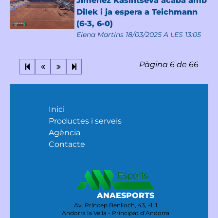
Jiménez Kasintseva acaba amb
Dilek i ja espera a Teichmann
(6-3, 6-0)
Elena Martins
18/03/2025 A LES 13:05
Pàgina 6 de 66
Inici
Productes i serveis
Agència
Contacte
ANAESPORTS
Av. Príncep Benlloch, 43, -1, 1
Andorra la Vella - Principat d’Andorra